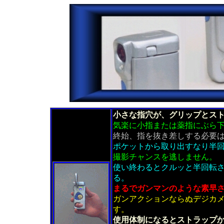
///////////
小さな指穴が、グリップとス
気楽に小指または薬指にぶら
終始、指を抜き差しする必要
ポケットから取り出すなり半
撮影チャンスを逃しません。
使い終わるとクルッと半回転
る。
まるでガンマンのような素早
ガンアクションならぬデジカ
す。
使用体制になるとストラップ