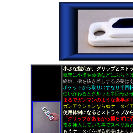
小さな指穴が、グリップとスト
気楽に小指や薬指などにぶら下
終始、指を抜き差しする必要は
ポケットから取り出すなり半回
使い終わるとクルッと半回転さ
まるでガンマンのような素早さ
ガンアクションならぬケータイ
使用体制になるとストラップか
「グリップがあるから握らずに
指を挿入している事でスベリ落
もうケータイを握る必要はあり